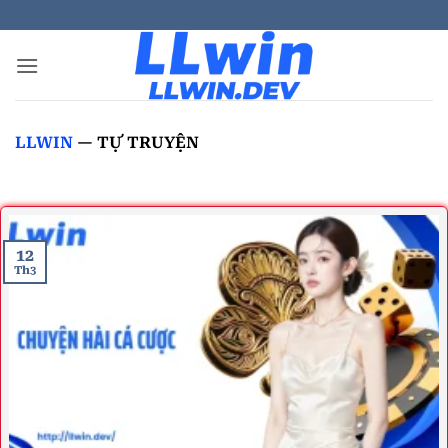
Bỏ
qua
nội
dung
LLWIN
—
TỰ TRUYỆN
12
Th3